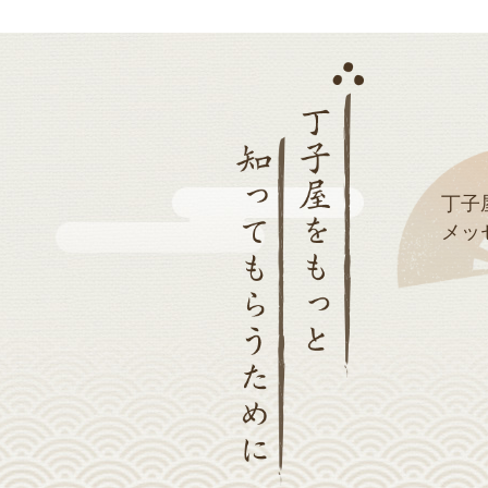
丁子
メッ