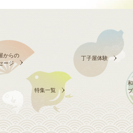
屋からの
丁子屋体験
セージ
和
特集一覧
プ