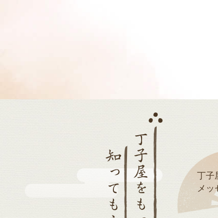
丁子
メッ