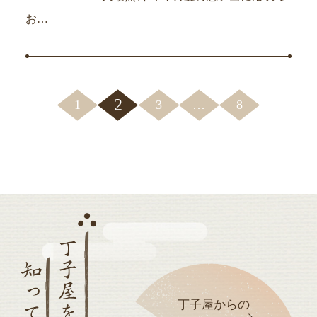
お…
2
1
3
…
8
丁子屋からの