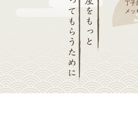
丁子
メッ