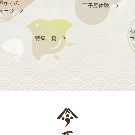
屋からの
丁子屋体験
セージ
和
特集一覧
プ